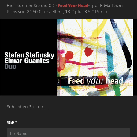
Hier können Sie die CD »
Feed Your Head
« per E-Mail
zum
Preis von 21,50 €
bestellen
( 18 € plus 3,5 € Porto )
Schreiben Sie mir…
Name *