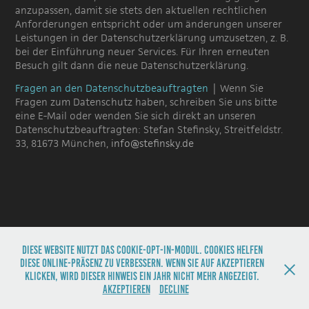
anzupassen, damit sie stets den aktuellen rechtlichen
Anforderungen entspricht oder um änderungen unserer
Leistungen in der Datenschutzerklärung umzusetzen, z. B.
bei der Einführung neuer Services. Für Ihren erneuten
Besuch gilt dann die neue Datenschutzerklärung.
Fragen an den Datenschutzbeauftragten
| Wenn Sie
Fragen zum Datenschutz haben, schreiben Sie uns bitte
eine E-Mail oder wenden Sie sich direkt an unseren
Datenschutzbeauftragten: Stefan Stefinsky, Streitfeldstr.
33, 81673 München,
info@stefinsky.de
Diese Website nutzt das Cookie-Opt-In-Modul. Cookies helfen
diese Online-Präsenz zu verbessern. Wenn Sie auf Akzeptieren
klicken, wird dieser Hinweis ein Jahr nicht mehr angezeigt.
© Stefan Stefinksy 2020
Akzeptieren
Decline