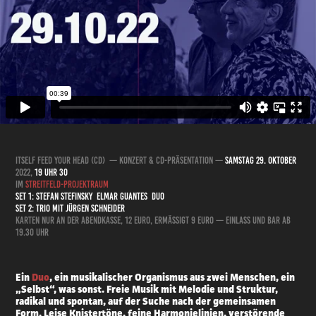
itself Feed Your Head (CD) — Konzert & CD-Präsentation —
Samstag 29. Oktober
2022,
19 Uhr 30
Im
Streitfeld-Projektraum
Set 1: Stefan Stefinsky Elmar Guantes Duo
Set 2: Trio mit Jürgen Schneider
Karten nur an der Abendkasse, 12 Euro, ermäßigt 9 Euro — Einlass und Bar ab
19.30 Uhr
Ein
Duo
, ein musikalischer Organismus aus zwei Menschen, ein
„Selbst“, was sonst. Freie Musik mit Melodie und Struktur,
radikal und spontan, auf der Suche nach der gemeinsamen
Form. Leise Knistertöne, feine Harmonielinien, verstörende