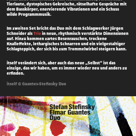
Tierlaute, dystopisches Gekreische, rätselhafte Gespräche mit
dem Basskörper, enervierende Vibrationen und ein Schuss
wilde Programmmusik.
Im zweiten Set bricht das Duo mit dem Schlagwerker Jürgen
Schneider als
Trio
in neue, rhythmisch verstärkte Dimensionen
auf. Hinzu kommen zartes Besenrauschen, trockene
Knalleffekte, lethargisches Schnarren und ein vielgestaltiger
Schlagteppich, der sich bis zum Trommelwirbel steigern kann.
itself verändert sich, aber auch das neue „Selbst“ ist das
einzige, das wir haben, um es immer wieder neu und anders zu
erfinden.
itself © Guantes-Stefinsky Duo