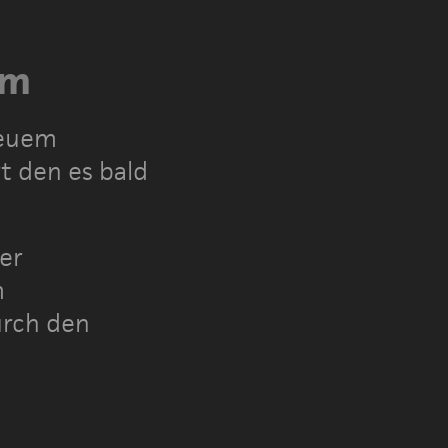
im
neuem
t den es bald
er
m
urch den