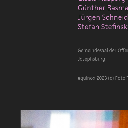
Günther Basm
Jürgen Schneid
Stefan Stefinsk
Gemeindesaal der Offen
Josephsburg
equinox 2023 (c) Foto