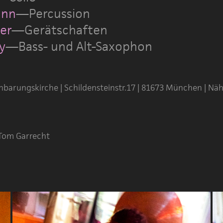
ann
—Percussion
er
—Gerätschaften
y
—Bass- und Alt-Saxophon
barungskirche | Schildensteinstr.17 | 81673 München | Nä
 Tom Garrecht