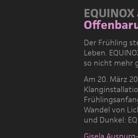
EQUINOX
Offenbar
Der Frühling s
Leben. EQUINOX
so nicht mehr 
Am 20. März 20
Klanginstallat
Frühlingsanfang
Wandel von Lic
und Dunkel: E
Gisela Auspurg